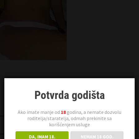
Potvrda godišta
Ako imate manje od
18
godina, a nemate dozvolu
roditelja/staratelja, odmah prekinite sa
korišćenjem usluge
Vera 50 Beograd
DA, IMAM 18.
NEMAM 18 GOD.