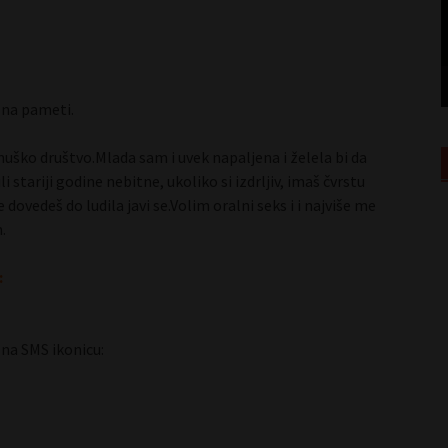
Duda 29 Subotica
 na pameti.
muško društvo.Mlada sam i uvek napaljena i želela bi da
stariji godine nebitne, ukoliko si izdrljiv, imaš čvrstu
dovedeš do ludila javi se.Volim oralni seks i i najviše me
.
:
 na SMS ikonicu: