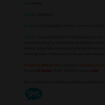
Ime:
Mirka
Godine:
24
godine
Anabela 23 Zrenjanin
O sebi:
Volim da gledam porniće i seks mi je stalno
Tražim:
Ćao ja sam Mirka iz Niša devojka koja voli 
upoznam nekog ko voli seks kao ja.Muškarci mlađi ili 
alatku, veliku želju za seksom i umeš jezikom da me 
pali da gledam muškarca u oči dok ga zadovoljavam
Pošalji mi SMS poruku
(iz Srbije)
na sledeći način
Pošalji
PR
MIRKA
TEKST PORUKE na broj
6292
Ako si trenutno na telefonu, pošalji poruku klikom