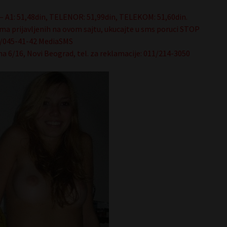
– A1: 51,48din, TELENOR: 51,99din, TELEKOM: 51,60din.
ma prijavljenih na ovom sajtu, ukucajte u sms poruci STOP
64/045-41-42 MediaSMS
na 6/16, Novi Beograd, tel. za reklamacije: 011/214-3050