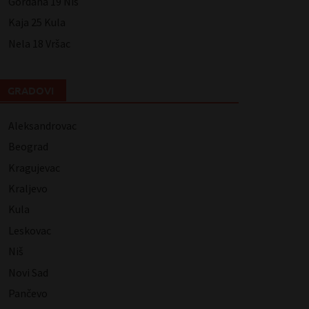
Gordana 19 Niš
Kaja 25 Kula
Nela 18 Vršac
GRADOVI
Aleksandrovac
Beograd
Kragujevac
Kraljevo
Kula
Leskovac
Niš
Novi Sad
Pančevo