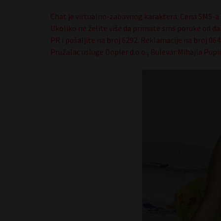
Chat je virtualno-zabavnog karaktera. Cena SMS-a 
Ukoliko ne želite više da primate sms poruke od da
PR i pošaljite na broj 6292. Reklamacije na broj 0
Pružalac usluge Dopler d.o.o., Bulevar Mihajla Pupi