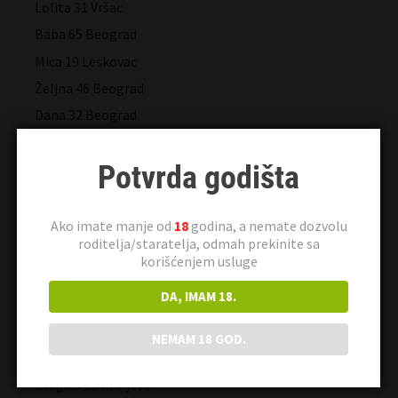
Lolita 31 Vršac
Baba 65 Beograd
Mica 19 Leskovac
Željna 46 Beograd
Dana 32 Beograd
Slatka 30 Beograd
Potvrda godišta
Maja83 28 Niš
Verica 18 Beograd
Lara 34 Novi Sad
Ako imate manje od
18
godina, a nemate dozvolu
roditelja/staratelja, odmah prekinite sa
Udata 45 Beograd
korišćenjem usluge
Gabrijela 42 Beograd
DA, IMAM 18.
Joka 33 Novi Sad
Milana 58 Kraljevo
NEMAM 18 GOD.
Romana 21 Novi Sad
Dragica 26 Kraljevo