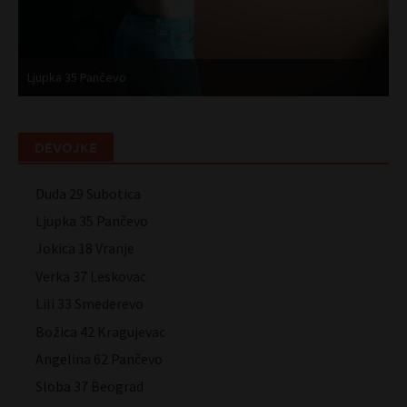
Ljupka 35 Pančevo
J
DEVOJKE
Duda 29 Subotica
Ljupka 35 Pančevo
Jokica 18 Vranje
Verka 37 Leskovac
Lili 33 Smederevo
Božica 42 Kragujevac
Angelina 62 Pančevo
Sloba 37 Beograd