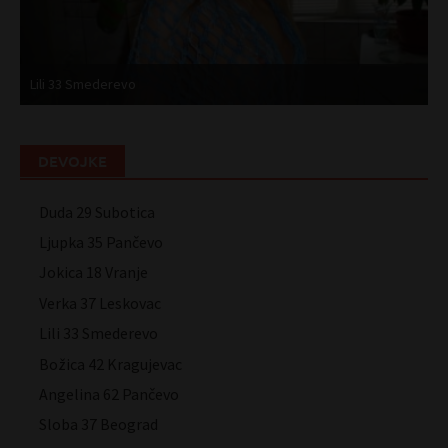
Lili 33 Smederevo
B
DEVOJKE
Duda 29 Subotica
Ljupka 35 Pančevo
Jokica 18 Vranje
Verka 37 Leskovac
Lili 33 Smederevo
Božica 42 Kragujevac
Angelina 62 Pančevo
Sloba 37 Beograd