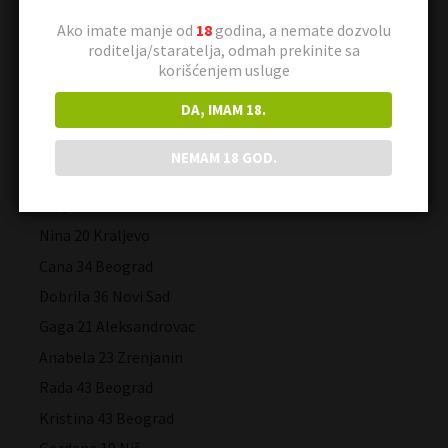
Ivana80 34 Pančevo
Ako imate manje od
18
godina, a nemate dozvolu
roditelja/staratelja, odmah prekinite sa
Ana 18 Beograd
korišćenjem usluge
Nada 65 Smederevo
DA, IMAM 18.
Tamara 24 Vršac
Vera 50 Beograd
NEMAM 18 GOD.
Mirka 24 Niš
Lidija 19 Pančevo
Nina 20 Kraljevo
Cana 34 Beograd
Dobrila 36 Novi Sad
Gaga 21 Aleksandrovac
Anabela 23 Zrenjanin
Rada 43 Beograd
Kristina 43 Beograd