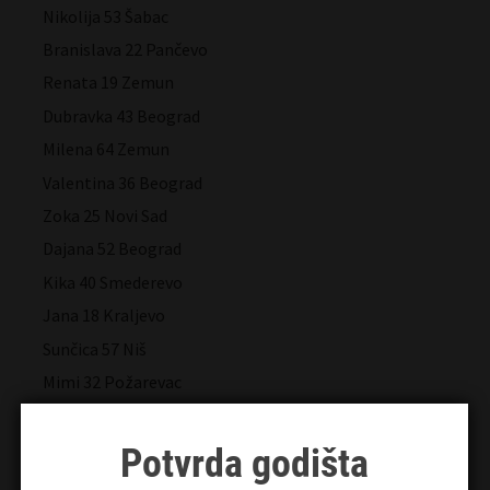
Nikolija 53 Šabac
Branislava 22 Pančevo
Renata 19 Zemun
Dubravka 43 Beograd
Milena 64 Zemun
Valentina 36 Beograd
Zoka 25 Novi Sad
Dajana 52 Beograd
Kika 40 Smederevo
Jana 18 Kraljevo
Sunčica 57 Niš
Mimi 32 Požarevac
Zvezdana 40 Beograd
Andjela 37 Kragujevac
Potvrda godišta
Bojanica 19 Novi Sad