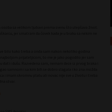
Duda 29 Subotica
 osoba sa velikom ljubavi prema svenu što ulepšava život.
škarcu, jer smatram da čovek kada je u braku sa nekim ne
sve bilo kako treba a onda sam nakon nekoliko godina
ajboljom prijateljicom, to me je jako pogodilo jer sam
 dati i dušu. Razvedena sam, nemam dece iz prvog braka i
agao samnom i sa kim bih se dobro slagala i ko zna možda
a i imam skromnu platu ali novac nije sve u životu i treba
na stvar.
:
 na SMS ikonicu: