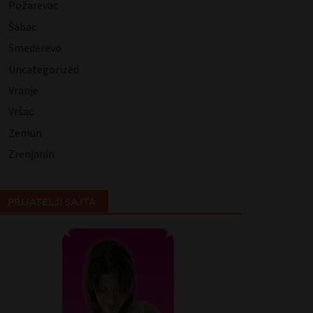
Požarevac
Šabac
Smederevo
Uncategorized
Vranje
Vršac
Zemun
Zrenjanin
PRIJATELJI SAJTA