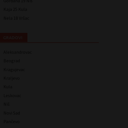
Gordana 19 Niš
Kaja 25 Kula
Nela 18 Vršac
GRADOVI
Aleksandrovac
Beograd
Kragujevac
Kraljevo
Kula
Leskovac
Niš
Novi Sad
Pančevo