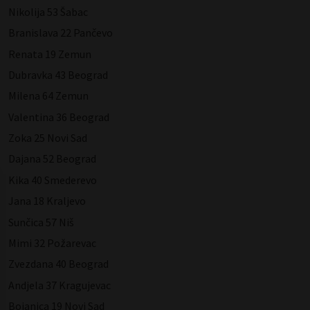
Nikolija 53 Šabac
Branislava 22 Pančevo
Renata 19 Zemun
Dubravka 43 Beograd
Milena 64 Zemun
Valentina 36 Beograd
Zoka 25 Novi Sad
Dajana 52 Beograd
Kika 40 Smederevo
Jana 18 Kraljevo
Sunčica 57 Niš
Mimi 32 Požarevac
Zvezdana 40 Beograd
Andjela 37 Kragujevac
Bojanica 19 Novi Sad