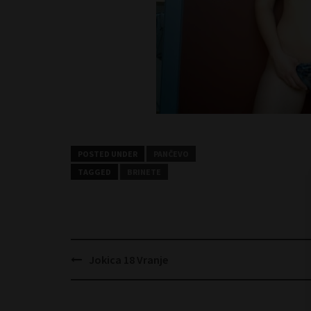
POSTED UNDER
PANČEVO
TAGGED
BRINETE
Post
Jokica 18 Vranje
navigation