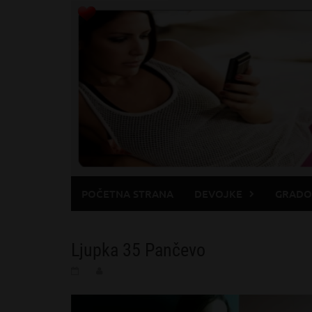
Skip
to
content
POČETNA STRANA
DEVOJKE
GRADO
Ljupka 35 Pančevo