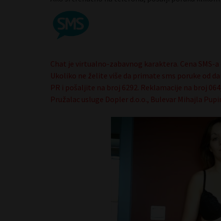
Chat je virtualno-zabavnog karaktera. Cena SMS-a 
Ukoliko ne želite više da primate sms poruke od da
PR i pošaljite na broj 6292. Reklamacije na broj 0
Pružalac usluge Dopler d.o.o., Bulevar Mihajla Pupi