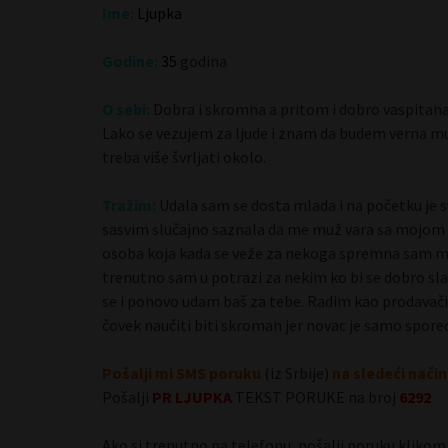
Ime:
Ljupka
Godine:
35
godina
Anabela 23 Zrenjanin
O sebi:
Dobra i skromna a pritom i dobro vaspitana
Lako se vezujem za ljude i znam da budem verna mu
treba više švrljati okolo.
Tražim:
Udala sam se dosta mlada i na početku je 
sasvim slučajno saznala da me muž vara sa mojom n
osoba koja kada se veže za nekoga spremna sam mu
trenutno sam u potrazi za nekim ko bi se dobro sl
se i ponovo udam baš za tebe. Radim kao prodavačic
čovek naučiti biti skroman jer novac je samo spored
Pošalji mi SMS poruku
(iz Srbije)
na sledeći način
Pošalji
PR
LJUPKA
TEKST PORUKE na broj
6292
Ako si trenutno na telefonu, pošalji poruku klikom