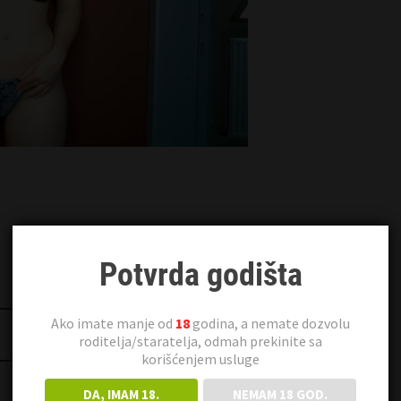
Potvrda godišta
Ako imate manje od
18
godina, a nemate dozvolu
Duda 29 Subotica
roditelja/staratelja, odmah prekinite sa
korišćenjem usluge
DA, IMAM 18.
NEMAM 18 GOD.