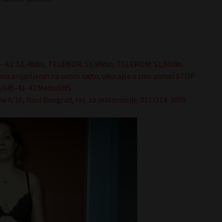
– A1: 51,48din, TELENOR: 51,99din, TELEKOM: 51,60din.
ma prijavljenih na ovom sajtu, ukucajte u sms poruci STOP
64/045-41-42 MediaSMS
na 6/16, Novi Beograd, tel. za reklamacije: 011/214-3050