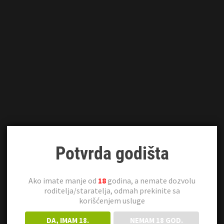
Potvrda godišta
Ako imate manje od
18
godina, a nemate dozvolu
roditelja/staratelja, odmah prekinite sa
korišćenjem usluge
DA, IMAM 18.
NEMAM 18 GOD.