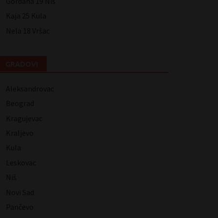
Gordana 19 Niš
Kaja 25 Kula
Nela 18 Vršac
GRADOVI
Aleksandrovac
Beograd
Kragujevac
Kraljevo
Kula
Leskovac
Niš
Novi Sad
Pančevo