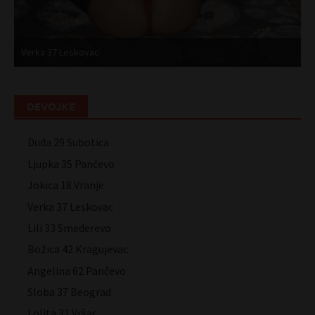
Verka 37 Leskovac
L
DEVOJKE
Duda 29 Subotica
Ljupka 35 Pančevo
Jokica 18 Vranje
Verka 37 Leskovac
Lili 33 Smederevo
Božica 42 Kragujevac
Angelina 62 Pančevo
Sloba 37 Beograd
Lolita 31 Vršac