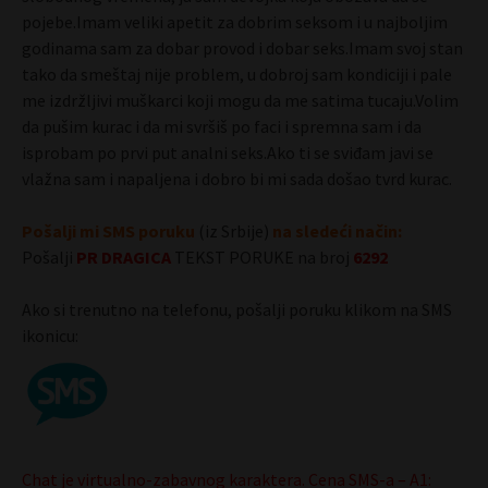
pojebe.Imam veliki apetit za dobrim seksom i u najboljim
godinama sam za dobar provod i dobar seks.Imam svoj stan
tako da smeštaj nije problem, u dobroj sam kondiciji i pale
me izdržljivi muškarci koji mogu da me satima tucaju.Volim
da pušim kurac i da mi svršiš po faci i spremna sam i da
isprobam po prvi put analni seks.Ako ti se sviđam javi se
vlažna sam i napaljena i dobro bi mi sada došao tvrd kurac.
Pošalji mi SMS poruku
(iz Srbije)
na sledeći način:
Pošalji
PR DRAGIC
A
TEKST PORUKE na broj
6292
Ako si trenutno na telefonu, pošalji poruku klikom na SMS
ikonicu:
Chat je virtualno-zabavnog karaktera. Cena SMS-a – A1: