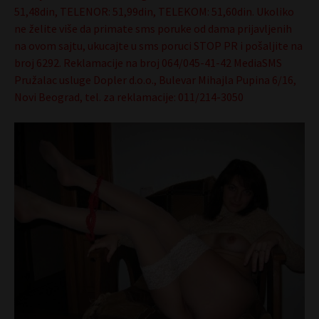
51,48din, TELENOR: 51,99din, TELEKOM: 51,60din. Ukoliko
ne želite više da primate sms poruke od dama prijavljenih
na ovom sajtu, ukucajte u sms poruci STOP PR i pošaljite na
broj 6292. Reklamacije na broj 064/045-41-42 MediaSMS
Pružalac usluge Dopler d.o.o., Bulevar Mihajla Pupina 6/16,
Novi Beograd, tel. za reklamacije: 011/214-3050