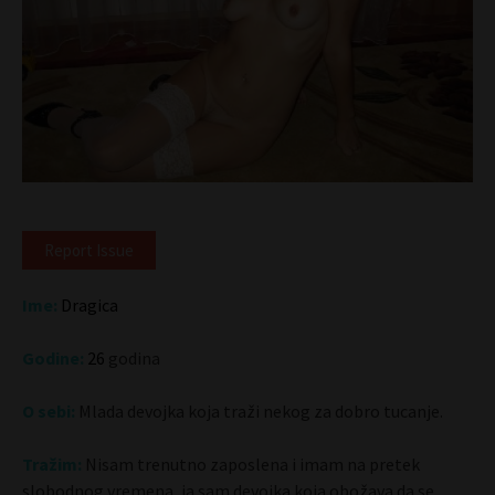
Report Issue
Ime:
Dragica
Godine:
26
godina
O sebi:
Mlada devojka koja traži nekog za dobro tucanje.
Tražim:
Nisam trenutno zaposlena i imam na pretek
slobodnog vremena, ja sam devojka koja obožava da se