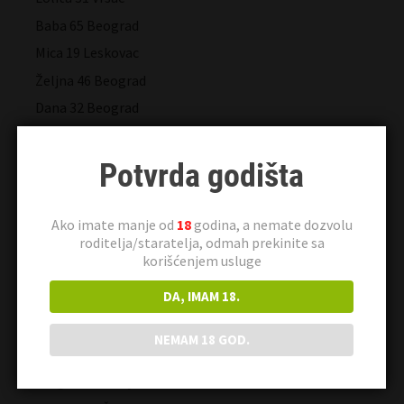
Baba 65 Beograd
Mica 19 Leskovac
Željna 46 Beograd
Dana 32 Beograd
Slatka 30 Beograd
Maja83 28 Niš
Potvrda godišta
Verica 18 Beograd
Lara 34 Novi Sad
Ako imate manje od
18
godina, a nemate dozvolu
roditelja/staratelja, odmah prekinite sa
Udata 45 Beograd
korišćenjem usluge
Gabrijela 42 Beograd
DA, IMAM 18.
Joka 33 Novi Sad
Milana 58 Kraljevo
NEMAM 18 GOD.
Romana 21 Novi Sad
Dragica 26 Kraljevo