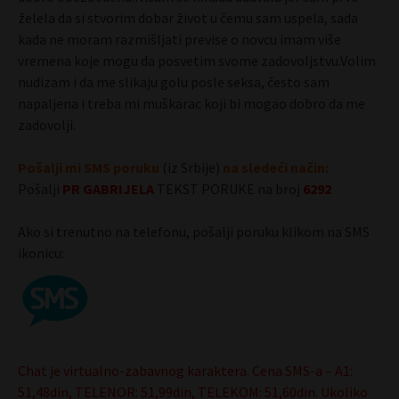
želela da si stvorim dobar život u čemu sam uspela, sada
kada ne moram razmišljati previse o novcu imam više
vremena koje mogu da posvetim svome zadovoljstvu.Volim
nudizam i da me slikaju golu posle seksa, često sam
napaljena i treba mi muškarac koji bi mogao dobro da me
zadovolji.
Pošalji mi SMS poruku
(iz Srbije)
na sledeći način:
Pošalji
PR GABRIJEL
A
TEKST PORUKE na broj
6292
Ako si trenutno na telefonu, pošalji poruku klikom na SMS
ikonicu:
Chat je virtualno-zabavnog karaktera. Cena SMS-a – A1:
51,48din, TELENOR: 51,99din, TELEKOM: 51,60din. Ukoliko