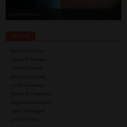
Ljupka 35 Pančevo
J
DEVOJKE
Duda 29 Subotica
Ljupka 35 Pančevo
Jokica 18 Vranje
Verka 37 Leskovac
Lili 33 Smederevo
Božica 42 Kragujevac
Angelina 62 Pančevo
Sloba 37 Beograd
Lolita 31 Vršac