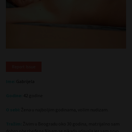
Report Issue
Ime:
Gabrijela
Godine:
42
godine
O sebi:
Žena u najboljim godinama, volim nudizam.
Tražim:
Živim u Beogradu oko 30 godina, matrijalno sam
dobro obezbeđena.Nisam se nikada udavala jer sam prvo