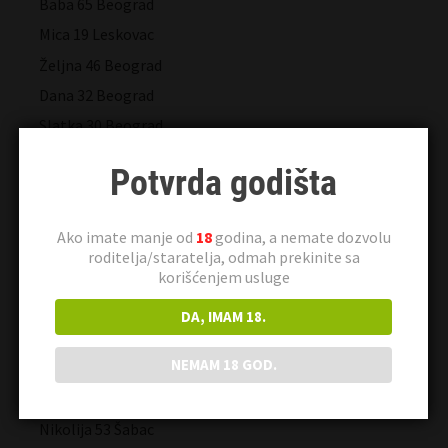
Baba 65 Beograd
Mica 19 Leskovac
Željna 46 Beograd
Dana 32 Beograd
Slatka 30 Beograd
Maja83 28 Niš
Potvrda godišta
Verica 18 Beograd
Lara 34 Novi Sad
Ako imate manje od
18
godina, a nemate dozvolu
Udata 45 Beograd
roditelja/staratelja, odmah prekinite sa
korišćenjem usluge
Gabrijela 42 Beograd
Joka 33 Novi Sad
DA, IMAM 18.
Milana 58 Kraljevo
NEMAM 18 GOD.
Romana 21 Novi Sad
Dragica 26 Kraljevo
Nikolija 53 Šabac